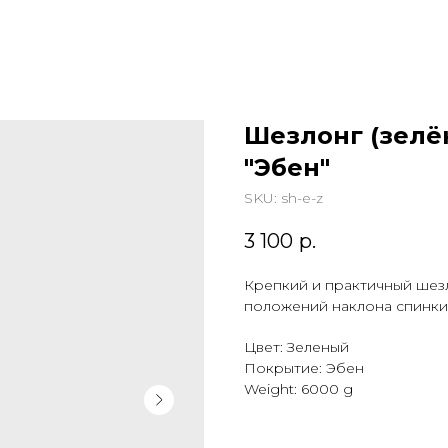
Шезлонг (зелё
"Эбен"
SKU:
sh-e-z
3 100
р.
Крепкий и практичный шезл
положений наклона спинки
Цвет: Зеленый
Покрытие: Эбен
Weight: 6000 g